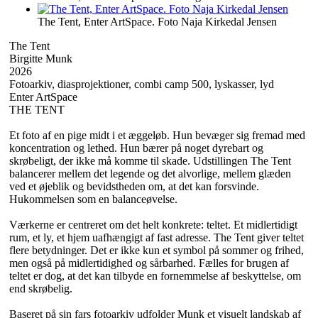
The Tent, Enter ArtSpace. Foto Naja Kirkedal Jensen
The Tent
Birgitte Munk
2026
Fotoarkiv, diasprojektioner, combi camp 500, lyskasser, lyd
Enter ArtSpace
THE TENT
Et foto af en pige midt i et æggeløb. Hun bevæger sig fremad med
koncentration og lethed. Hun bærer på noget dyrebart og
skrøbeligt, der ikke må komme til skade. Udstillingen The Tent
balancerer mellem det legende og det alvorlige, mellem glæden
ved et øjeblik og bevidstheden om, at det kan forsvinde.
Hukommelsen som en balanceøvelse.
Værkerne er centreret om det helt konkrete: teltet. Et midlertidigt
rum, et ly, et hjem uafhængigt af fast adresse. The Tent giver teltet
flere betydninger. Det er ikke kun et symbol på sommer og frihed,
men også på midlertidighed og sårbarhed. Fælles for brugen af
teltet er dog, at det kan tilbyde en fornemmelse af beskyttelse, om
end skrøbelig.
Baseret på sin fars fotoarkiv udfolder Munk et visuelt landskab af