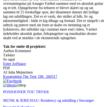
overnatningstur på Amager Fælled sammen med en akustisk guitar
og et telt. Optagelserne fra telturen er blevet skåret op og sat
sammen til 15 forskellige spor, der tilsammen danner det lydlige
lag om udstillingen. Det er et værk, der stråler af håb, liv og
taknemmelighed - både et kig tilbage og fremad. Det er simpelt i sit
udtryk og prøver med sin form at skabe en stemning og et
lydunivers, der udfolder sig i rummet mere end i tiden. Værket
indeholder akustisk guitar, feltoptagelser og musikalske droner
skabt ved at strække i de eksisterende optagelser.
Tak for støtte til projektet:
Aarhus Kommune
Tækker
Se også
Enter ArtSpace
PDF
Af Julia Mejnertsen
Kuratortekst The Tent_DK_260317
POSISJONER TOU TRYKK
MUNK & JERICHAU: Residency og udstilling i Stavanger