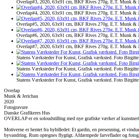
Overlap#3, 2020, 63x91 cm, BKF Rives 270g. E.T. Munk & J
Overlap#4, 2020, 63x91 cm, BKF Rives 270g. E.T. Munk & J
Overlap#5, 2020, 63x91 cm, BKF Rives 270g. E.T. Munk & J
Overlap#6, 2020, 63x91 cm, BKF Rives 270g. E.T. Munk & J
Overlap#7, 2020, 63x91 cm, BKF Rives 270g. E.T. Munk & J
Statens Værksteder For Kunst, Grafisk værksted. Foto Birgit
Statens Værksteder For Kunst, Grafisk værksted. Foto Birgit
Statens Værksteder For Kunst, Grafisk værksted. Foto Birgit
Overlap
Munk & Jerichau
2020
Fotogravure
Danske Grafikeres Hus
OVERLAP er en soloudstilling med nye grafiske værker af kunstner
Motiverne er hentet fra bybilledet: Et gardin, en presenning, et vind
byvandring. Rum optegnes flygtigt. Afdæmpede farveflader og fotogr