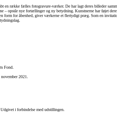
bt en række fælles fotogravure-værker. De har lagt deres billeder samme
ne – opstår nye fortællinger og ny betydning. Kunstnerne har føjet de
en form for åbenhed, giver værkerne et flertydigt præg. Som en invitatio
etydningslag.
hts Fond.
s november 2021.
givet i forbindelse med udstillingen.