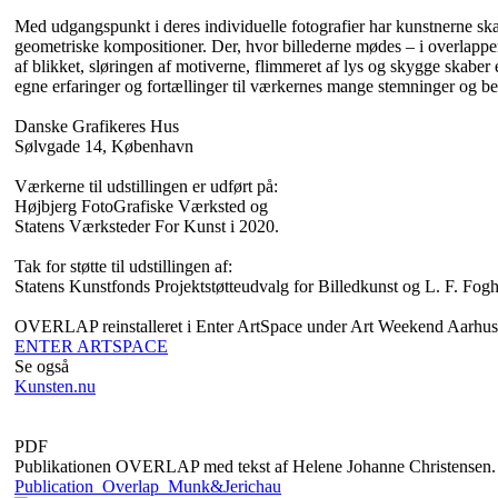
Med udgangspunkt i deres individuelle fotografier har kunstnerne ska
geometriske kompositioner. Der, hvor billederne mødes – i overlappe
af blikket, sløringen af motiverne, flimmeret af lys og skygge skaber 
egne erfaringer og fortællinger til værkernes mange stemninger og b
Danske Grafikeres Hus
Sølvgade 14, København
Værkerne til udstillingen er udført på:
Højbjerg FotoGrafiske Værksted og
Statens Værksteder For Kunst i 2020.
Tak for støtte til udstillingen af:
Statens Kunstfonds Projektstøtteudvalg for Billedkunst og L. F. Fog
OVERLAP reinstalleret i Enter ArtSpace under Art Weekend Aarhu
ENTER ARTSPACE
Se også
Kunsten.nu
PDF
Publikationen OVERLAP med tekst af Helene Johanne Christensen. Ud
Publication_Overlap_Munk&Jerichau