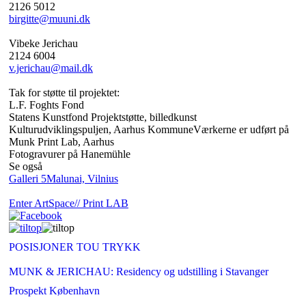
2126 5012
birgitte@muuni.dk
Vibeke Jerichau
2124 6004
v.jerichau@mail.dk
Tak for støtte til projektet:
L.F. Foghts Fond
Statens Kunstfond Projektstøtte, billedkunst
Kulturudviklingspuljen, Aarhus KommuneVærkerne er udført på
Munk Print Lab, Aarhus
Fotogravurer på Hanemühle
Se også
Galleri 5Malunai, Vilnius
Enter ArtSpace// Print LAB
POSISJONER TOU TRYKK
MUNK & JERICHAU: Residency og udstilling i Stavanger
Prospekt København