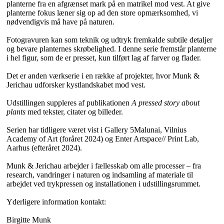
planterne fra en afgrænset mark på en matrikel mod vest. At give
planterne fokus læner sig op ad den store opmærksomhed, vi
nødvendigvis må have på naturen.
Fotogravuren kan som teknik og udtryk fremkalde subtile detaljer
og bevare planternes skrøbelighed. I denne serie fremstår planterne
i hel figur, som de er presset, kun tilført lag af farver og flader.
Det er anden værkserie i en række af projekter, hvor Munk &
Jerichau udforsker kystlandskabet mod vest.
Udstillingen suppleres af publikationen
A pressed story about
plants
med tekster, citater og billeder.
Serien har tidligere været vist i Gallery 5Malunai, Vilnius
Academy of Art (foråret 2024) og Enter Artspace// Print Lab,
Aarhus (efteråret 2024).
Munk & Jerichau arbejder i fællesskab om alle processer – fra
research, vandringer i naturen og indsamling af materiale til
arbejdet ved trykpressen og installationen i udstillingsrummet.
Yderligere information kontakt:
Birgitte Munk