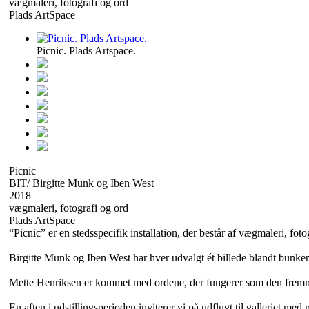
vægmaleri, fotografi og ord
Plads ArtSpace
Picnic. Plads Artspace.
Picnic
BIT/ Birgitte Munk og Iben West
2018
vægmaleri, fotografi og ord
Plads ArtSpace
“Picnic” er en stedsspecifik installation, der består af vægmaleri, foto
Birgitte Munk og Iben West har hver udvalgt ét billede blandt bunkern
Mette Henriksen er kommet med ordene, der fungerer som den fremm
En aften i udstillingsperioden inviterer vi på udflugt til galleriet m