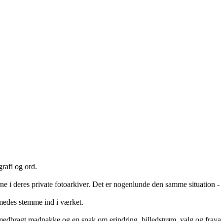
grafi og ord.
e i deres private fotoarkiver. Det er nogenlunde den samme situation - 
edes stemme ind i værket.
ed medbragt madpakke og en snak om erindring, billedstrøm, valg og frava