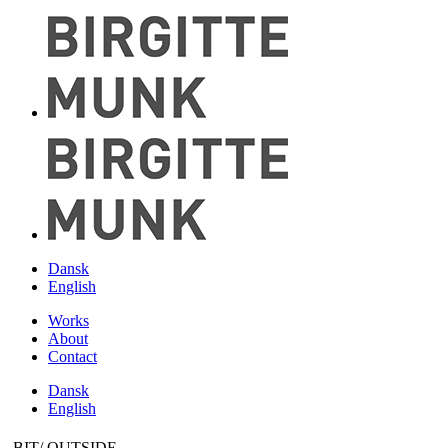
Dansk
English
Works
About
Contact
Dansk
English
BIT/ OUTSIDE