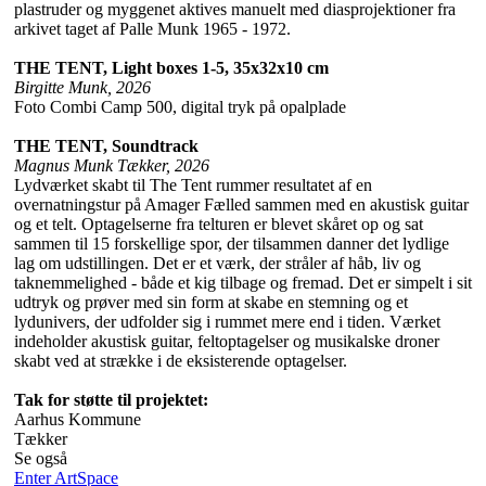
plastruder og myggenet aktives manuelt med diasprojektioner fra
arkivet taget af Palle Munk 1965 - 1972.
THE TENT, Light boxes 1-5, 35x32x10 cm
Birgitte Munk, 2026
Foto Combi Camp 500, digital tryk på opalplade
THE TENT, Soundtrack
Magnus Munk Tækker, 2026
Lydværket skabt til The Tent rummer resultatet af en
overnatningstur på Amager Fælled sammen med en akustisk guitar
og et telt. Optagelserne fra telturen er blevet skåret op og sat
sammen til 15 forskellige spor, der tilsammen danner det lydlige
lag om udstillingen. Det er et værk, der stråler af håb, liv og
taknemmelighed - både et kig tilbage og fremad. Det er simpelt i sit
udtryk og prøver med sin form at skabe en stemning og et
lydunivers, der udfolder sig i rummet mere end i tiden. Værket
indeholder akustisk guitar, feltoptagelser og musikalske droner
skabt ved at strække i de eksisterende optagelser.
Tak for støtte til projektet:
Aarhus Kommune
Tækker
Se også
Enter ArtSpace