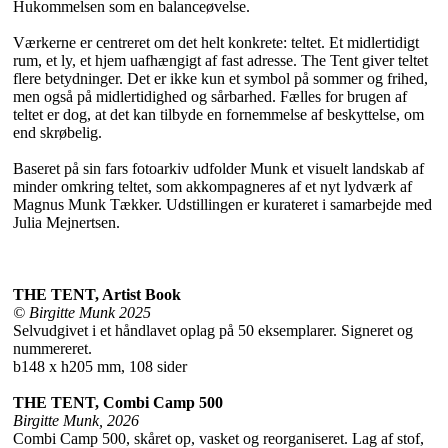
Hukommelsen som en balanceøvelse.
Værkerne er centreret om det helt konkrete: teltet. Et midlertidigt
rum, et ly, et hjem uafhængigt af fast adresse. The Tent giver teltet
flere betydninger. Det er ikke kun et symbol på sommer og frihed,
men også på midlertidighed og sårbarhed. Fælles for brugen af
teltet er dog, at det kan tilbyde en fornemmelse af beskyttelse, om
end skrøbelig.
Baseret på sin fars fotoarkiv udfolder Munk et visuelt landskab af
minder omkring teltet, som akkompagneres af et nyt lydværk af
Magnus Munk Tækker. Udstillingen er kurateret i samarbejde med
Julia Mejnertsen.
THE TENT, Artist Book
© Birgitte Munk 2025
Selvudgivet i et håndlavet oplag på 50 eksemplarer. Signeret og
nummereret.
b148 x h205 mm, 108 sider
THE TENT, Combi Camp 500
Birgitte Munk, 2026
Combi Camp 500, skåret op, vasket og reorganiseret. Lag af stof,