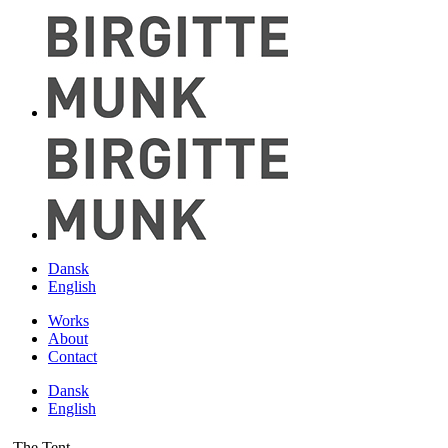
Dansk
English
Works
About
Contact
Dansk
English
The Tent