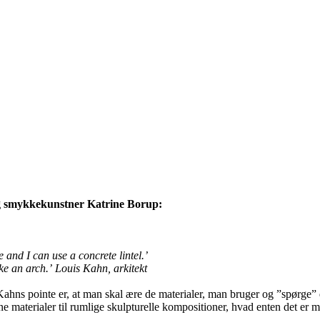
og smykkekunstner Katrine Borup:
 and I can use a concrete lintel.’
ike an arch.’ Louis Kahn, arkitekt
Kahns pointe er, at man skal ære de materialer, man bruger og ”spørge” d
ne materialer til rumlige skulpturelle kompositioner, hvad enten det er m