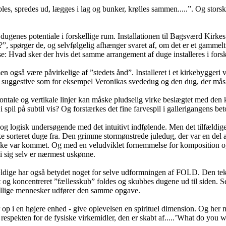
bles, spredes ud, lægges i lag og bunker, krølles sammen.....”. Og storsk
ugenes potentiale i forskellige rum. Installationen til Bagsværd Kirkes
?”, spørger de, og selvfølgelig afhænger svaret af, om det er et gammelt
e: Hvad sker der hvis det samme arrangement af duge installeres i fors
også være påvirkelige af ”stedets ånd”. Installeret i et kirkebyggeri vil de
 suggestive som for eksempel Veronikas svededug og den dug, der måsk
ontale og vertikale linjer kan måske pludselig virke beslægtet med den
i spil på subtil vis? Og forstærkes det fine farvespil i gallerigangens b
g logisk undersøgende med det intuitivt indfølende. Men det tilfældige s
e sorteret duge fra. Den grimme stormønstrede juledug, der var en del
 ikke var kommet. Og med en veludviklet fornemmelse for komposition og 
i sig selv er nærmest uskønne.
ge har også betydet noget for selve udformningen af FOLD. Den tekstile
et og koncentreret ”fællesskub” foldes og skubbes dugene ud til siden. S
kellige mennesker udfører den samme opgave.
år op i en højere enhed - give oplevelsen en spirituel dimension. Og he
espekten for de fysiske virkemidler, den er skabt af.....’What do you w