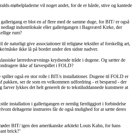
ralds-møbelpladerne vil noget andet, for de er hårde, stive og kantede
 gallerigang er blot en af flere med de samme duge, for BIT/ er også
 nedlagt industrilokale eller gallerigangen i Bagsværd Kirke, der
kellige rum?
 naturligt give associationer til religiøse tekstiler af forskellig art,
e/måske ikke lå på bordet under den sidste nadver.
 klassiske lærredsvævnings krydsende tråde i dugene. Og sætter de
etondragere ikke af farvespillet i FOLD?
piller også en stor rolle i BIT/s installationer. Dugene til FOLD er
 af pakken, ser de som en velkommen udfordring - et bespænd - der
farver lykkes det helt generelt de to tekstiluddannede kunstnere at
 installation i gallerigangen er nemlig færdiggjort i forbindelse
elvom deltagerne instrueres får de også mulighed for at sætte deres
r møder BIT/ igen den amerikanske arkitekt Louis Kahn, for hans
ant brick?’