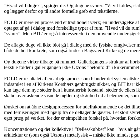
”Hvad vil I duge?”, spørger de. Og dugene svarer: ”Vi vil foldes, sta
og lægger derfor op til andre formelle greb end tekstilerne.
FOLD er mere en proces end et traditionelt værk; en undersøgelse af d
optaget af gå i dialog med forskellige typer af rum. ”Hvad vil du rum
”svarer”. Men BIT/ er også interesserede i den omvendte undersøgels
De aflagte duge vil ikke blot gå i dialog med de fysiske omgivelser men 
både de helt konkrete, som også findes i Bagsværd Kirke og de mere
Og dugene virker tilbage på rummet. Gallerigangens struktur af horis
tekstile folder i gallerigangen ikke Utzons ”betonfold” i kirkerummet 
FOLD er resultatet af en arbejdsproces som blander det systematiske o
indsamlet i en af Kirkens Korshærs genbrugsbutikker, og BIT har ikk
kan tage dem nye steder hen i kunstnerisk forstand, steder de ellers
skabe overraskende visuelle møder og skønhed ud af elementer, som 
Ønsket om at åbne designprocessen for udefrakommende og det tilfældi
med ferniseringen med hjælp fra de deltagende gæster. I et stort styr
eget præg på værket, for der er simpelthen forskel på, hvordan fors
Koncentrationen og det kollektive i ”fællesskubbet” kan - hvis alt g
arkitektur er (som også Utzons) metafysisk – måske ikke mindst pga. r