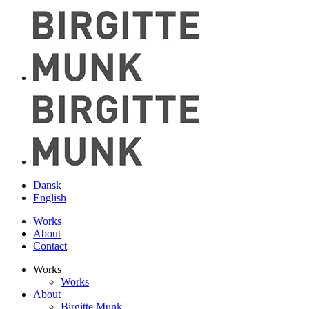
Dansk
English
Works
About
Contact
Works
Works
About
Birgitte Munk