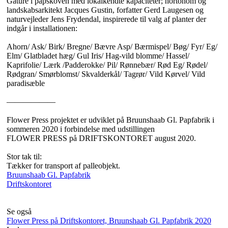
Gåture i papskoven med lokalkendte kapaciteter; hortonom og
landskabsarkitekt Jacques Gustin, forfatter Gerd Laugesen og
naturvejleder Jens Frydendal, inspirerede til valg af planter der
indgår i installationen:
Ahorn/ Ask/ Birk/ Bregne/ Bævre Asp/ Bærmispel/ Bøg/ Fyr/ Eg/
Elm/ Glatbladet hæg/ Gul Iris/ Hag-vild blomme/ Hassel/
Kaprifolie/ Lærk /Padderokke/ Pil/ Rønnebær/ Rød Eg/ Rødel/
Rødgran/ Smørblomst/ Skvalderkål/ Tagrør/ Vild Kørvel/ Vild
paradisæble
——————
Flower Press projektet er udviklet på Bruunshaab Gl. Papfabrik i
sommeren 2020 i forbindelse med udstillingen
FLOWER PRESS på DRIFTSKONTORET august 2020.
Stor tak til:
Tækker for transport af palleobjekt.
Bruunshaab Gl. Papfabrik
Driftskontoret
Se også
Flower Press på Driftskontoret, Bruunshaab Gl. Papfabrik 2020