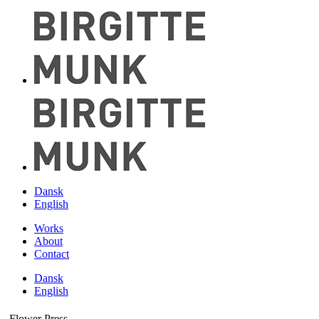
Dansk
English
Works
About
Contact
Dansk
English
Flower Press