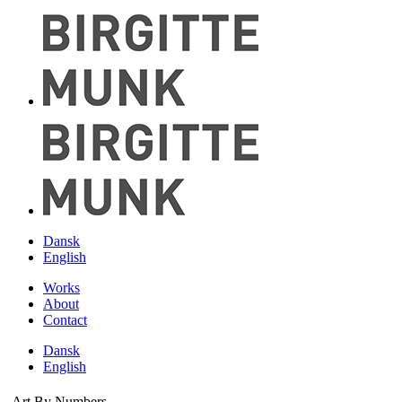
Dansk
English
Works
About
Contact
Dansk
English
Art By Numbers