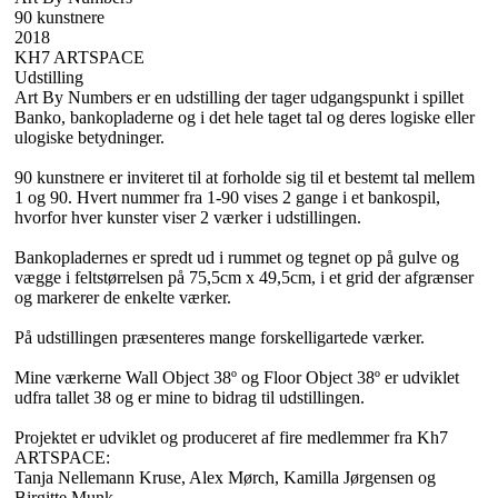
90 kunstnere
2018
KH7 ARTSPACE
Udstilling
Art By Numbers er en udstilling der tager udgangspunkt i spillet
Banko, bankopladerne og i det hele taget tal og deres logiske eller
ulogiske betydninger.
90 kunstnere er inviteret til at forholde sig til et bestemt tal mellem
1 og 90. Hvert nummer fra 1-90 vises 2 gange i et bankospil,
hvorfor hver kunster viser 2 værker i udstillingen.
Bankopladernes er spredt ud i rummet og tegnet op på gulve og
vægge i feltstørrelsen på 75,5cm x 49,5cm, i et grid der afgrænser
og markerer de enkelte værker.
På udstillingen præsenteres mange forskelligartede værker.
Mine værkerne Wall Object 38º og Floor Object 38º er udviklet
udfra tallet 38 og er mine to bidrag til udstillingen.
Projektet er udviklet og produceret af fire medlemmer fra Kh7
ARTSPACE:
Tanja Nellemann Kruse, Alex Mørch, Kamilla Jørgensen og
Birgitte Munk.