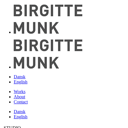
Dansk
English
Works
About
Contact
Dansk
English
STUDIO