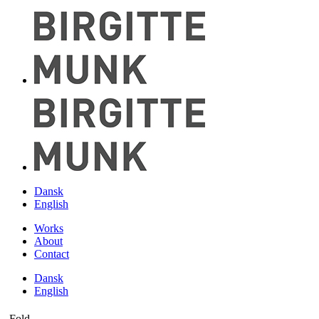
Dansk
English
Works
About
Contact
Dansk
English
Fold